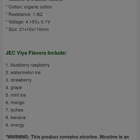
* Cotton: organic cotton
* Resistance: 1.8Ω
* Voltage: 4.15V± 0.1V
* Size: 21x10x110mm
JEC Viya Flavors Include:
1. blueberry raspberry
2. watermelon ice
3. strawberry
4. grape
5. mint ice
6. mango
7. lychee
8. banana
9. energy
*WARNING: This product contains nicotine. Nicotine is an