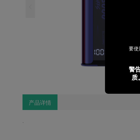
要使
警
质
产品详情
.